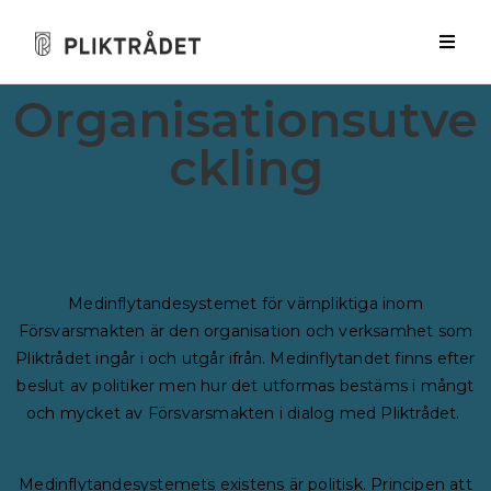
Organisationsutve
ckling
Medinflytandesystemet för värnpliktiga inom
Försvarsmakten är den organisation och verksamhet som
Pliktrådet ingår i och utgår ifrån. Medinflytandet finns efter
beslut av politiker men hur det utformas bestäms i mångt
och mycket av Försvarsmakten i dialog med Pliktrådet.
Medinflytandesystemets existens är politisk. Principen att