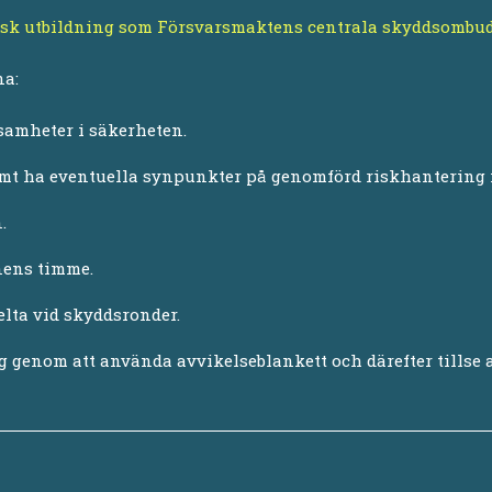
risk utbildning som Försvarsmaktens centrala skyddsombud
na:
ksamheter i säkerheten.
samt ha eventuella synpunkter på genomförd riskhantering
n.
nens timme.
delta vid skyddsronder.
 genom att använda avvikelseblankett och därefter tillse at