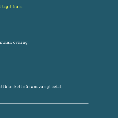
 tagit fram.
 innan övning.
t blankett når ansvarigt befäl.