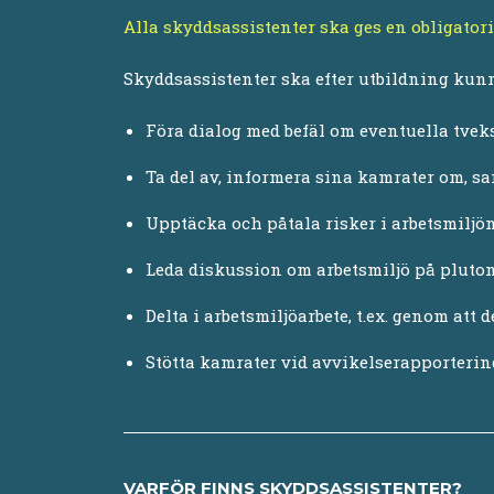
Alla skyddsassistenter ska ges en obligato
Skyddsassistenter ska efter utbildning kun
Föra dialog med befäl om eventuella tve
Ta del av, informera sina kamrater om, 
Upptäcka och påtala risker i arbetsmiljö
Leda diskussion om arbetsmiljö på pluto
Delta i arbetsmiljöarbete, t.ex. genom att 
Stötta kamrater vid avvikelserapportering
VARFÖR FINNS SKYDDSASSISTENTER?