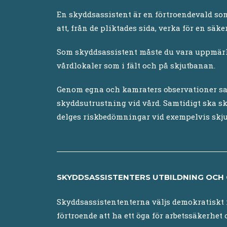
En skyddsassistent är en förtroendevald som 
att, från de pliktades sida, verka för en säke
Som skyddsassistent måste du vara uppmärk
vårdlokaler som i fält och på skjutbanan.
Genom egna och kamraters observationer saml
skyddsutrustning vid vård. Samtidigt ska s
delges riskbedömningar vid exempelvis skjut
SKYDDSASSISTENTERS UTBILDNING OCH
Skyddsassistententerna väljs demokratiskt i
förtroende att ha ett öga för arbetssäkerhet