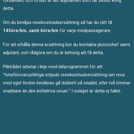
förbanden, och oftast är det adjutanten som tar beslut kring
detta.
Om du beviljas resekostnadsersättning så har du rätt till
145öre/km, samt 6öre/km
för varje medpassagerare.
För att erhålla denna ersättning bör du kontakta plutonchef samt
adjutant, och rådgöra om du är behörig att få detta.
Pliktrådet arbetar i linje med idéprogrammet för att
“totalförsvarspliktiga erbjuds resekostnadsersättning om resa
med eget fordon beräknas gå dubbelt så snabbt, eller två timmar
snabbare än den kollektiva resan.
” I nuläget är detta ej fallet.