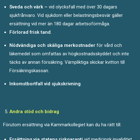
Sveda och värk –
vid olycksfall med över 30 dagars
sjukfrånvaro. Vid sjukdom eller belastningsbesvär gäller
ersättning vid mer än 180 dagar arbetsoförmåga.
Förlorad frisk tand
.
Nödvändiga och skäliga merkostnader
för vård och
läkemedel som omfattas av högkostnadsskyddet och inte
täcks av annan försäkring. Värnpliktiga skickar kvitton till
Försäkringskassan.
Inkomstbortfall vid sjukskrivning
.
Andra stöd och bidrag
Förutom ersättning via Kammarkollegiet kan du ha rätt till:
Ersättning via statens riskgaranti
vid medicinsk invaliditet